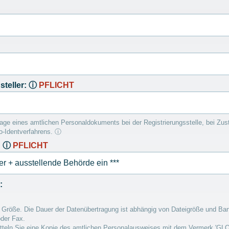
steller:
ⓘ
PFLICHT
lage eines amtlichen Personaldokuments bei der Registrierungsstelle, bei Zust
o-Identverfahrens.
ⓘ
:
ⓘ
PFLICHT
:
röße. Die Dauer der Datenübertragung ist abhängig von Dateigröße und Band
oder Fax.
rmitteln Sie eine Kopie des amtlichen Personalausweises mit dem Vermerk 'G