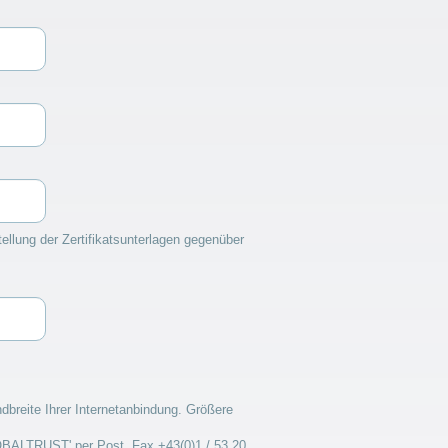
ellung der Zertifikatsunterlagen gegenüber
breite Ihrer Internetanbindung. Größere
LOBALTRUST' per Post, Fax +43(0)1 / 53 20