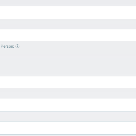
e Person:
ⓘ