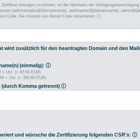
Zertifikat eintragen zu können, ist der Nachweis der Verfügungsberechtigung
n Adressen (administrator@[domainname], webmaster@[domainname], admin@
nem Code. Sie müssen uns diesen Code retournieren.
ⓘ
at wird zusätzlich für den beantragten Domain und den Mai
name(n) (einmalig):
ⓘ
R + Ust. (= 82,80 EUR)
UR + Ust. (= 358,80 EUR)
 (durch Komma getrennt)
ⓘ
neriert und wünsche die Zertifizierung folgenden CSR's:
ⓘ