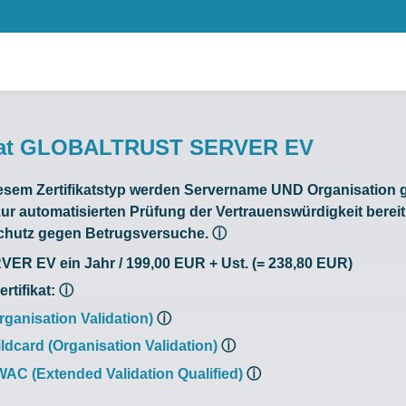
kat GLOBALTRUST SERVER EV
iesem Zertifikatstyp werden Servername UND Organisation 
r automatisierten Prüfung der Vertrauenswürdigkeit bereit g
Schutz gegen Betrugsversuche.
ⓘ
R EV ein Jahr / 199,00 EUR + Ust. (= 238,80 EUR)
rtifikat:
ⓘ
rganisation Validation)
ⓘ
ldcard (Organisation Validation)
ⓘ
WAC (Extended Validation Qualified)
ⓘ