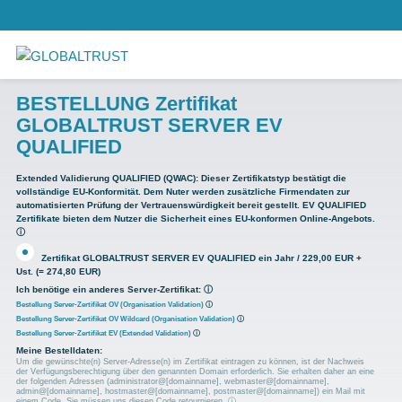
BESTELLUNG Zertifikat
GLOBALTRUST SERVER EV
QUALIFIED
Extended Validierung QUALIFIED (QWAC):
Dieser Zertifikatstyp bestätigt die
vollständige EU-Konformität. Dem Nuter werden zusätzliche Firmendaten zur
automatisierten Prüfung der Vertrauenswürdigkeit bereit gestellt. EV QUALIFIED
Zertifikate bieten dem Nutzer die Sicherheit eines EU-konformen Online-Angebots.
ⓘ
Zertifikat GLOBALTRUST SERVER EV QUALIFIED ein Jahr / 229,00 EUR +
Ust. (= 274,80 EUR)
Ich benötige ein anderes Server-Zertifikat:
ⓘ
Bestellung Server-Zertifikat OV (Organisation Validation)
ⓘ
Bestellung Server-Zertifikat OV Wildcard (Organisation Validation)
ⓘ
Bestellung Server-Zertifikat EV (Extended Validation)
ⓘ
Meine Bestelldaten:
Um die gewünschte(n) Server-Adresse(n) im Zertifikat eintragen zu können, ist der Nachweis
der Verfügungsberechtigung über den genannten Domain erforderlich. Sie erhalten daher an eine
der folgenden Adressen (administrator@[domainname], webmaster@[domainname],
admin@[domainname], hostmaster@[domainname], postmaster@[domainname]) ein Mail mit
einem Code. Sie müssen uns diesen Code retournieren.
ⓘ