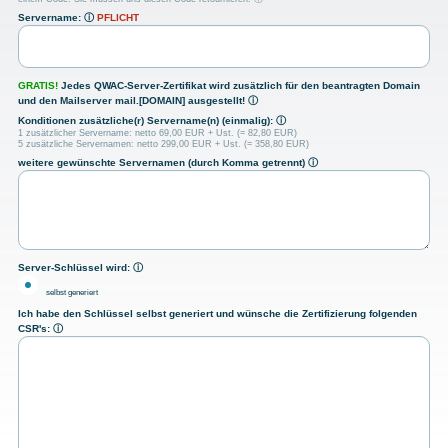
Servername:
ⓘ
PFLICHT
GRATIS!
Jedes QWAC-Server-Zertifikat wird zusätzlich für den beantragten Domain
und den Mailserver mail.[DOMAIN] ausgestellt!
ⓘ
Konditionen zusätzliche(r) Servername(n) (einmalig):
ⓘ
1 zusätzlicher Servername: netto 69,00 EUR + Ust. (= 82,80 EUR)
5 zusätzliche Servernamen: netto 299,00 EUR + Ust. (= 358,80 EUR)
weitere gewünschte Servernamen (durch Komma getrennt)
ⓘ
Server-Schlüssel wird:
ⓘ
selbst generiert
Ich habe den Schlüssel selbst generiert und wünsche die Zertifizierung folgenden
CSR's:
ⓘ