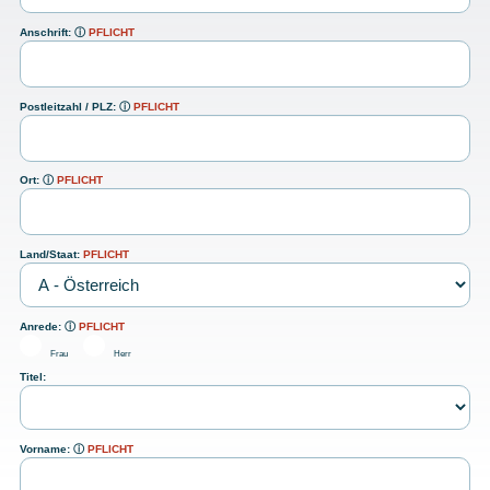
Anschrift:
ⓘ
PFLICHT
Postleitzahl / PLZ:
ⓘ
PFLICHT
Ort:
ⓘ
PFLICHT
Land/Staat:
PFLICHT
Anrede:
ⓘ
PFLICHT
Frau
Herr
Titel:
Vorname:
ⓘ
PFLICHT