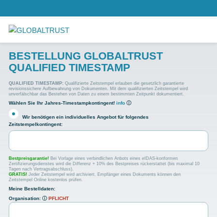
BESTELLUNG GLOBALTRUST
QUALIFIED TIMESTAMP
QUALIFIED TIMESTAMP:
Qualifizierte Zeitstempel erlauben die gesetzlich garantierte
revisionssichere Aufbewahrung von Dokumenten. Mit dem qualifizierten Zeitstempel wird
unverfälschbar das Bestehen von Daten zu einem bestimmten Zeitpunkt dokumentiert.
Wählen Sie Ihr Jahres-Timestampkontingent!
info
ⓘ
Wir benötigen ein individuelles Angebot für folgendes
Zeitstempelkontingent:
Bestpreisgarantie!
Bei Vorlage eines verbindlichen Anbots eines eIDAS-konformen
Zertifizierungsdienstes wird die Differenz + 10% des Bestpreises rückerstattet (bis maximal 10
Tagen nach Vertragsabschluss).
GRATIS!
Jeder Zeitstempel wird archiviert. Empfänger eines Dokuments können den
Zeitstempel Online kostenlos prüfen.
Meine Bestelldaten:
Organisation:
ⓘ
PFLICHT